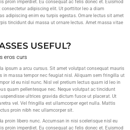
elis proin imperdiet. Eu consequat ac felis donec et. Euismod
consectetur adipiscing elit. Ut porttitor leo a diam
cras adipiscing enim eu turpis egestas. Ornare lectus sit amet
urpis tincidunt dui massa ut ornare lectus. Amet massa vitae
ASSES USEFUL?
s eros curs
la ipsum a arcu cursus. Sit amet volutpat consequat mauris
s in massa tempor nec feugiat nisl. Aliquam sem fringilla ut
mpor id eu nisl nunc. Nisl vel pretium lectus quam id leo in
pus quam pellentesque nec. Neque volutpat ac tincidunt
uspendisse ultrices gravida dictum fusce ut placerat. Ut
etra vel. Vel fringilla est ullamcorper eget nulla. Mattis
lectus proin nibh nec ullamcorper sit.
a proin libero nunc. Accumsan in nisi scelerisque nisl eu
elis proin imperdiet. Eu consequat ac felis donec et. Euismod