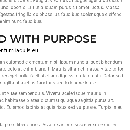
 mauris sit amet. Feugiat vivamus at augue eget arcu dictum
nunc lobortis. Elit ut aliquam purus sit amet luctus. Massa
stas fringilla do phasellus faucibus scelerisque eleifend
 enim nunc faucibus.
D WITH PURPOSE
ntum iaculis eu
nean euismod elementum nisi. Ipsum nunc aliquet bibendum
tate odio ut enim blandit. Mauris sit amet massa vitae tortor
er eget nulla facilisi etiam dignissim diam quis. Dolor sed
ingilla phasellus faucibus sce leriquene in ele.
nt vitae semper quis. Viverra scelerisque mauris in
c habitasse platea dictumst quisque sagittis purus sit.
 id. Euismod lacinia at quis risus sed vulputate. Turpis in eu
a proin libero nunc. Accumsan in nisi scelerisque nisl eu