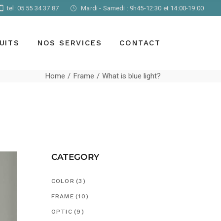
tel: 05 55 34 37 87
Mardi - Samedi : 9h45-12:30 et 14:00-19:00
iques et
UITS
NOS SERVICES
CONTACT
Home
Frame
What is blue light?
ontact
tronomie
iques et
èmes
 basse vision
ontact
CATEGORY
tronomie
COLOR
(3)
èmes
 basse vision
FRAME
(10)
OPTIC
(9)