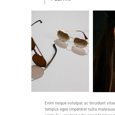
Enim neque volutpat ac tincidunt vitae
tempus eges imperdiet nulla malesuada