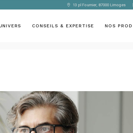
13 pl Fournier, 87000 Limoges
Votre regard
Les marques
Votre vue
Montures opt
UNIVERS
CONSEILS & EXPERTISE
NOS PROD
solaires
Votre équipement
Verres
Le regard des autres
Lentilles de c
Les équipements spéciaux
Votre regard
Les marques
Jumelles, as
Votre vue
Montures opt
Loupes, syst
solaires
Votre équipement
grossissants,
Verres
Le regard des autres
Accessoires
Lentilles de c
Les équipements spéciaux
Jumelles, as
Loupes, syst
grossissants,
Accessoires