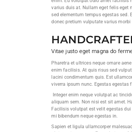
enim. Eu volutpat odio amet facilisis
varius duis at. Nullam eget felis eget 
sed elementum tempus egestas sed. Ege
donec pretium vulputate varius morbi
HANDCRAFTE
Vitae justo eget magna do ferme
Pharetra et ultrices neque ornare ae
enim facilisis. At quis risus sed vulpu
lacini condimentum quis. Est ullamcorp
viverra ipsum nunc. Egestas egestas fr
Integer enim neque volutpat ac tincidu
aliquam sem. Non nisi est sit amet. Ha
Facilisis volutpat est velit egestas dui
mi bibendum neque egestas in.
Sapien et ligula ullamcorper malesuad