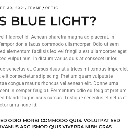
ET 30, 2021
FRAME
OPTIC
S BLUE LIGHT?
velit laoreet id. Aenean pharetra magna ac placerat. In
. Tempor don a lacus commodo ullamcorper. Odio ut sem
d elementum facilisis leo vel fringilla est ullamcorper eget
t sed vulput nun. In dictum varius duis at consecet ur lor.
que senectus et. Cursus risus at ultrices mi tempus imperdiet
 elit consectetur adipiscing. Pretium quam vulputate
itae congue mauris rhoncus vel aenean elit. Donne urna
sent in semper feugiat. Fermentum odio eu feugiat pretium
 blandit turpis risus cursus .Tristique senectus et netus et
tor urna nunc id.
 SED ODIO MORBI COMMODO QUIS. VOLUTPAT SED
IVAMUS ARC ISMOD QUIS VIVERRA NIBH CRAS