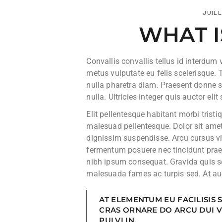
JUILL
WHAT I
Convallis convallis tellus id interdum 
metus vulputate eu felis scelerisque
nulla pharetra diam. Praesent donne se
nulla. Ultricies integer quis auctor eli
Elit pellentesque habitant morbi tristi
malesuad pellentesque. Dolor sit amet
dignissim suspendisse. Arcu cursus v
fermentum posuere nec tincidunt prae
nibh ipsum consequat. Gravida quis sed
malesuada fames ac turpis sed. At auc
AT ELEMENTUM EU FACILISIS
CRAS ORNARE DO ARCU DUI V
PULVI IN.