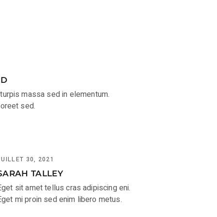
RD
e turpis massa sed in elementum.
aoreet sed.
JUILLET 30, 2021
SARAH TALLEY
Eget sit amet tellus cras adipiscing eni.
Eget mi proin sed enim libero metus.