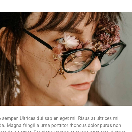
 semper. Ultrices dui sapien eget mi. Risus at ultrices mi
. Magna fringilla urna porttitor rhoncus dolor purus non