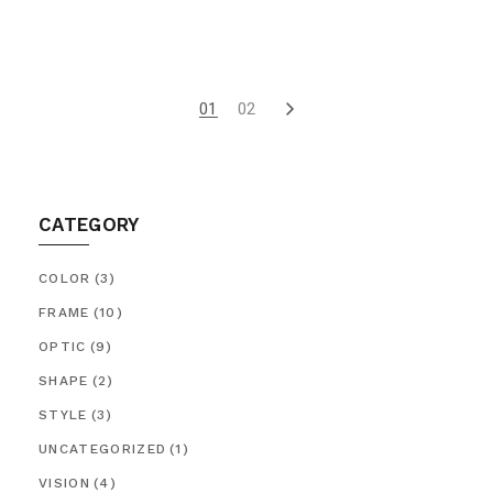
PAGINATION
01
02
DES
PUBLICATIONS
CATEGORY
COLOR
(3)
FRAME
(10)
OPTIC
(9)
SHAPE
(2)
STYLE
(3)
UNCATEGORIZED
(1)
VISION
(4)