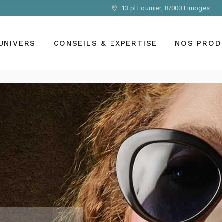
13 pl Fournier, 87000 Limoges
Votre regard
Les marques
Votre vue
Montures opt
UNIVERS
CONSEILS & EXPERTISE
NOS PROD
solaires
Votre équipement
Verres
Le regard des autres
Lentilles de c
Les équipements spéciaux
Votre regard
Les marques
Jumelles, as
Votre vue
Montures opt
Loupes, syst
solaires
Votre équipement
grossissants,
Verres
Le regard des autres
Accessoires
Lentilles de c
Les équipements spéciaux
Jumelles, as
Loupes, syst
grossissants,
Accessoires