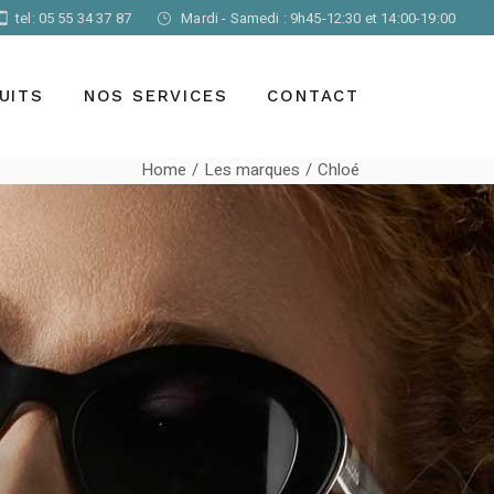
tel: 05 55 34 37 87
Mardi - Samedi : 9h45-12:30 et 14:00-19:00
iques et
UITS
NOS SERVICES
CONTACT
Home
Les marques
Chloé
ontact
tronomie
iques et
èmes
 basse vision
ontact
tronomie
èmes
 basse vision